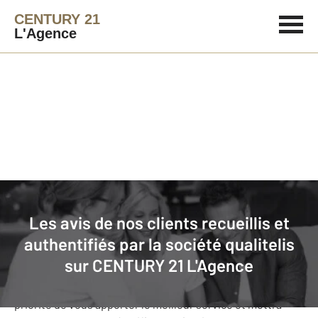
CENTURY 21
L'Agence
Agence immobilière
Avis de nos clients
Les avis de nos clients recueillis et
CENTURY 21 L'Agence
: nos clients
authentifiés par la société qualitelis
donnent leurs avis
sur
CENTURY 21 L'Agence
Notre agence CENTURY 21 L'Agence s’est fixée comme
priorité de vous apporter le meilleur service et mettra