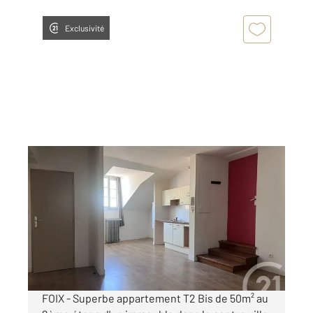
Exclusivité
FOIX 09
2
50 m
, 2 pièces
Ref : 5863
Appartement F2 Bis à louer
614 €
par mois charges comprises
FOIX - Superbe appartement T2 Bis de 50m² au