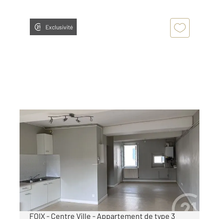
Exclusivité
FOIX 09
2
73 m
, 3 pièces
Ref : 5998
Appartement F3 à louer
554 €
par mois charges comprises
FOIX - Centre Ville - Appartement de type 3