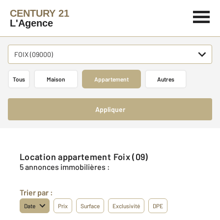
CENTURY 21
L'Agence
FOIX (09000)
Tous
Maison
Appartement
Autres
Appliquer
Location appartement Foix (09)
5 annonces immobilières :
Trier par :
Date
Prix
Surface
Exclusivité
DPE