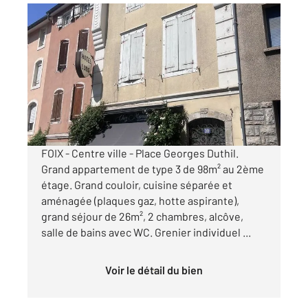
FOIX 09
2
98,88 m
, 3 pièces
Ref : 5999
Appartement F3 à louer
690 €
par mois charges comprises
FOIX - Centre ville - Place Georges Duthil.
Grand appartement de type 3 de 98m² au 2ème
étage. Grand couloir, cuisine séparée et
aménagée (plaques gaz, hotte aspirante),
grand séjour de 26m², 2 chambres, alcôve,
salle de bains avec WC. Grenier individuel ...
Voir le détail du bien