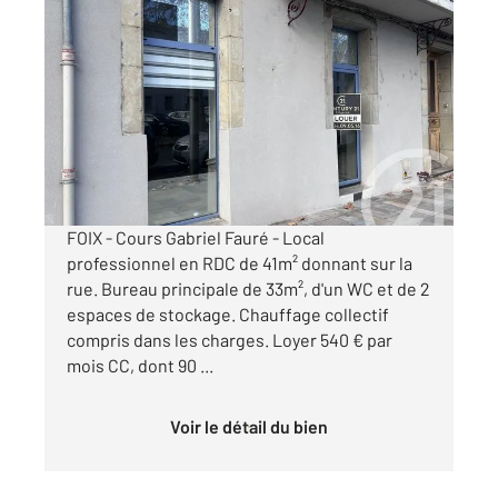
FOIX 09
2
41 m
, 2 pièces
Ref : 5656
Appartement à louer
540 €
par mois charges comprises
FOIX - Cours Gabriel Fauré - Local
professionnel en RDC de 41m² donnant sur la
rue. Bureau principale de 33m², d'un WC et de 2
espaces de stockage. Chauffage collectif
compris dans les charges. Loyer 540 € par
mois CC, dont 90 ...
Voir le détail du bien