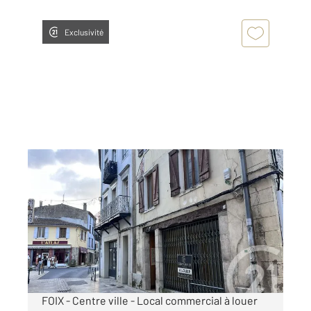
Exclusivité
FOIX 09
2
27,09 m
, 2 pièces
Ref : 5714
Appartement Local à louer
350 €
par mois charges comprises
FOIX - Centre ville - Local commercial à louer