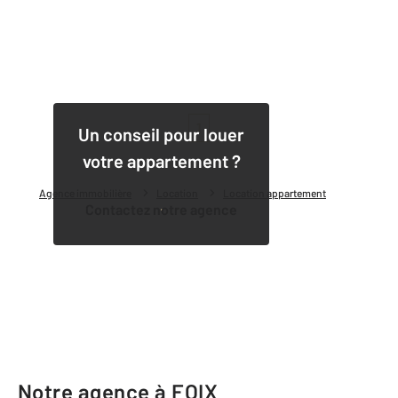
1
Un conseil pour louer
votre appartement ?
Agence immobilière
Location
Location appartement
Contactez notre agence
Notre agence à FOIX