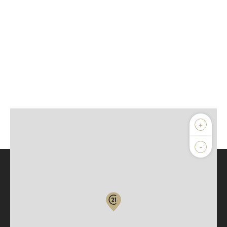
+
-
Parlons de vous, parlons biens
Votre compte :