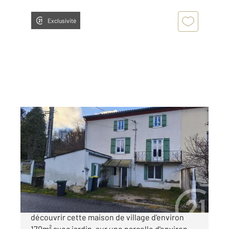
Exclusivité
SERRES SUR ARGET 09
2
171 m
, 5 pièces
Ref : 5624
Maison à vendre
118 000 €
SERRES SUR ARGET, 15mn FOIX - Venez
découvrir cette maison de village d'environ
170m² avec jardin, sur une parcelle d'environ