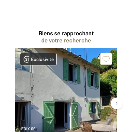
Biens se rapprochant
de votre recherche
Exclusivité
FOIX 09
GA