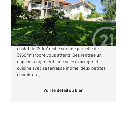
119,70 m
, 5 pièces
Ref : 5942
Maison à vendre
380 000 €
SERRES SUR ARGET, à 15 min de FOIX, Superbe
chalet de 120m² niché sur une parcelle de
3960m² arboré vous attend. Dès l'entrée un
espace rangement, une salle à manger et
cuisine avec sa terrasse intime, deux petites
chambres ...
Voir le détail du bien