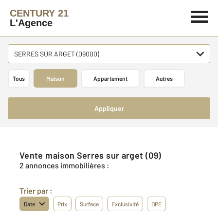
CENTURY 21
L'Agence
SERRES SUR ARGET (09000)
Tous
Maison
Appartement
Autres
Appliquer
Vente maison Serres sur arget (09)
2 annonces immobilières :
Trier par :
Date
Prix
Surface
Exclusivité
DPE