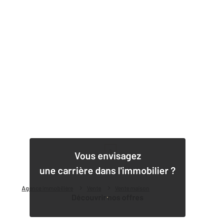
1
Vous envisagez
une carrière dans l'immobilier ?
Agence immobilière
Vente
Vente maison
Découvrir nos offres