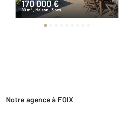
170 000 €
1
2
80 m
, Maison
, 3 pcs
12
Notre agence à FOIX