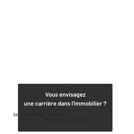
1
Vous envisagez
une carrière dans l'immobilier ?
Agence immobilière
Vente
Découvrir nos offres