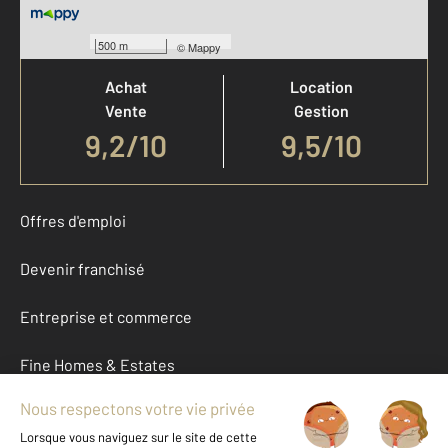
Votre agence est notée
500 m
©
Mappy
Achat
Location
Vente
Gestion
9,2
/
10
9,5/10
Offres d'emploi
Devenir franchisé
Entreprise et commerce
Fine Homes & Estates
À propos