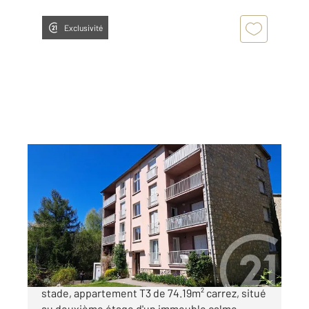
Exclusivité
FOIX 09
2
74,19 m
, 3 pièces
Ref : 5872
Appartement F3 à vendre
105 000 €
FOIX - Spécial investisseurs, résidence du
stade, appartement T3 de 74.19m² carrez, situé
au deuxième étage d'un immeuble calme