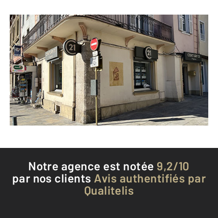
CENTURY 21 L'Agence
11 cours Gabriel Fauré
FOIX - 09000
Envoyer un message
Téléphoner à l'agence
Notre agence est notée
9,2/10
par nos clients
Avis authentifiés par
Qualitelis