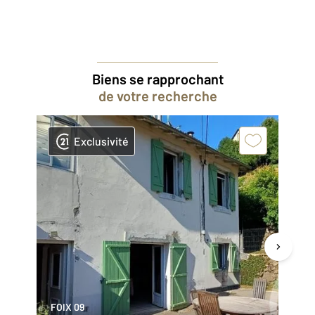
Biens se rapprochant
de votre recherche
Exclusivité
FOIX 09
GA