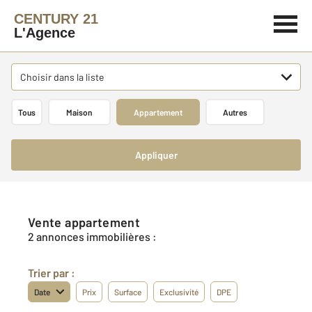
CENTURY 21
L'Agence
Choisir dans la liste
Tous
Maison
Appartement
Autres
Appliquer
Vente appartement
2 annonces immobilières :
Trier par :
Date
Prix
Surface
Exclusivité
DPE